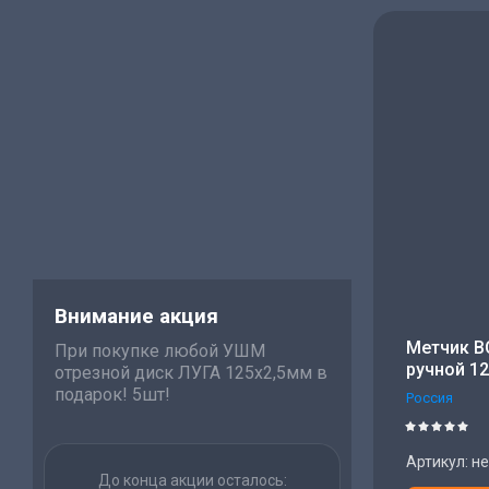
Цена 
Цена 
Назва
Назва
Внимание акция
Метчик B
При покупке любой УШМ
ручной 12
отрезной диск ЛУГА 125х2,5мм в
подарок! 5шт!
Россия
Артикул:
не
До конца акции осталось: