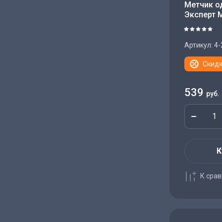
Метчик о
Эксперт 
Артикул:
4-
Скидк
539
руб.
К
К сра