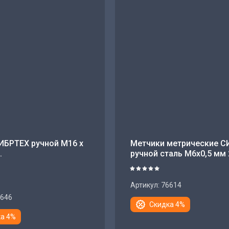
ИБРТЕХ ручной М16 х
Метчики метрические С
.
ручной сталь М6х0,5 мм 
Артикул:
76614
646
Скидка 4%
а 4%