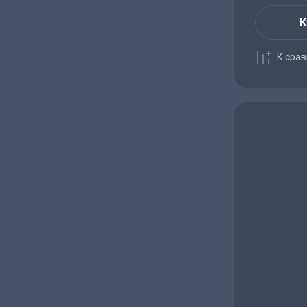
К
К сра