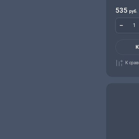
535
руб.
К
К сра