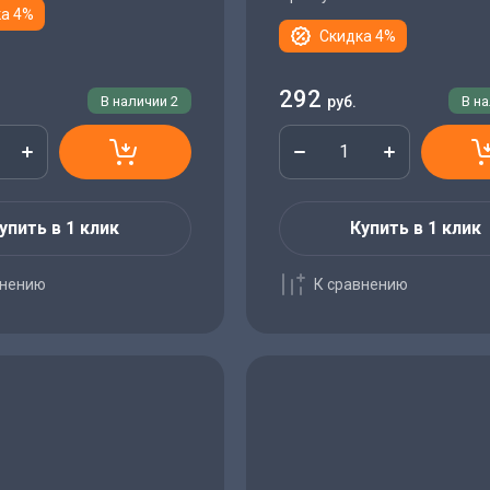
а 4%
Скидка 4%
292
В наличии
2
руб.
В н
упить в 1 клик
Купить в 1 клик
внению
К сравнению