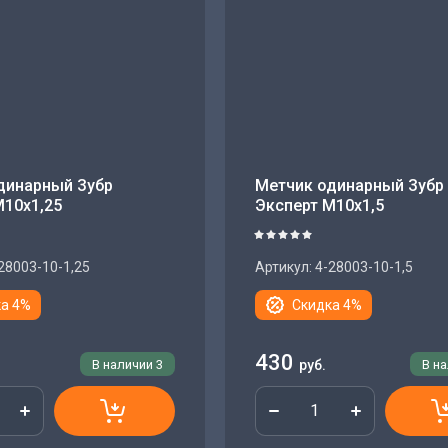
динарный Зубр
Метчик одинарный Зубр
М10х1,25
Эксперт М10х1,5
28003-10-1,25
Артикул:
4-28003-10-1,5
а 4%
Скидка 4%
430
В наличии
3
руб.
В н