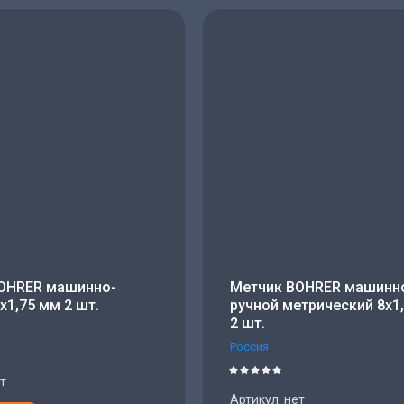
- убывание
- возрастание
ние - Я-А
ние - А-Я
OHRER машинно-
Метчик BOHRER машинн
х1,75 мм 2 шт.
ручной метрический 8х1
2 шт.
Россия
т
Артикул:
нет