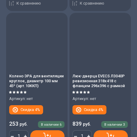
К сравнению
К сравнению
Колено ЭРА для вентиляции
Люк-дверца EVECS Л3040Р
круглое, диаметр 100 мм
ревизионная 318х418 с
45º (арт.10ККП)
фланцем 296х396 с рамкой
Артикул:
нет
Артикул:
нет
Скидка 4%
Скидка 4%
253
839
руб.
руб.
В наличии
6
В наличии
3