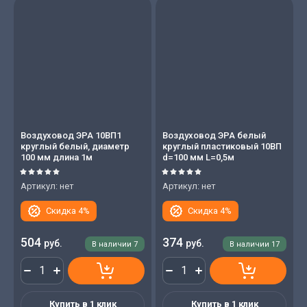
Цена - возрастание
Название - Я-А
Название - А-Я
Воздуховод ЭРА 10ВП1
Воздуховод ЭРА белый
круглый белый, диаметр
круглый пластиковый 10ВП
100 мм длина 1м
d=100 мм L=0,5м
Артикул:
нет
Артикул:
нет
Скидка 4%
Скидка 4%
504
374
руб.
руб.
В наличии
7
В наличии
17
Купить в 1 клик
Купить в 1 клик