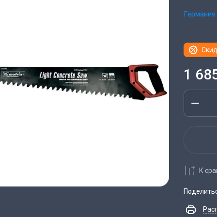
Германия
Скид
1 68
К ср
Поделить
Рас