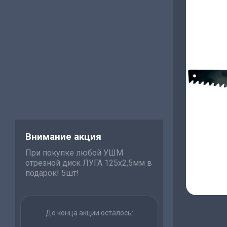
Внимание акция
При покупке любой УШМ
отрезной диск ЛУГА 125х2,5мм в
подарок! 5шт!
До конца акции осталось: