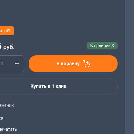
ка 4%
5
руб.
В наличии
3
В корзину
Купить в 1 клик
авнению
ся
печатать