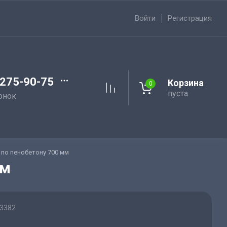
Войти
Регистрация
 275-90-75
Корзина
0
пуста
онок
по пенобетону 700 мм
мм
3382