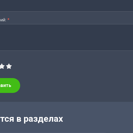
ий:
*
авить
тся в разделах