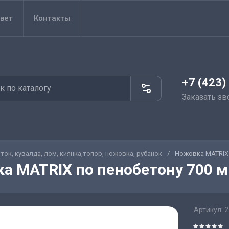
вет
Контакты
+7 (423)
Заказать зв
ток, кувалда, лом, киянка,топор, ножовка, рубанок
/
Ножовка MATRIX 
а MATRIX по пенобетону 700 
Артикул:
2