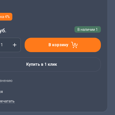
ка 4%
уб.
В наличии
1
В корзину
Купить в 1 клик
авнению
ся
печатать