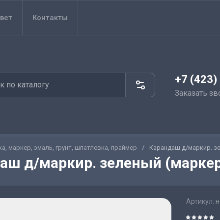
вет
Контакты
+7 (423)
Заказать зв
ка, маркер, эмаль, грунт, шпатлевка, праймер
/
Карандаш д/маркир. з
аш д/маркир. зеленый (маркер
Артикул:
н