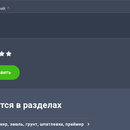
ий:
*
авить
тся в разделах
кер, эмаль, грунт, шпатлевка, праймер