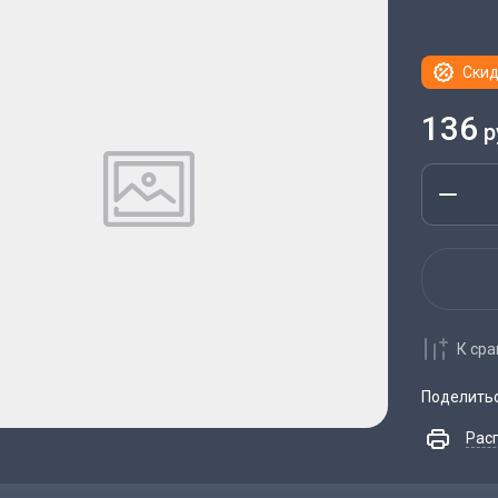
Скид
136
р
К ср
Поделить
Рас