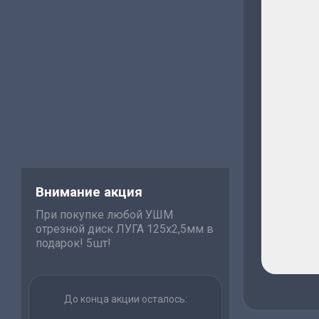
Внимание акция
При покупке любой УШМ
отрезной диск ЛУГА 125х2,5мм в
подарок! 5шт!
До конца акции осталось: