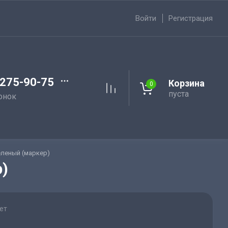
Войти
Регистрация
 275-90-75
Корзина
0
пуста
онок
еленый (маркер)
)
ет