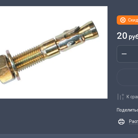
Скид
20
руб
К ср
Поделить
Рас