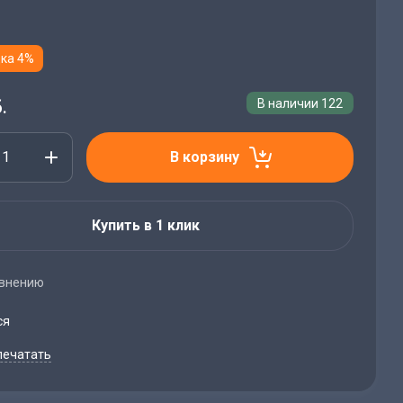
ка 4%
.
В наличии
122
В корзину
Купить в 1 клик
авнению
ся
печатать