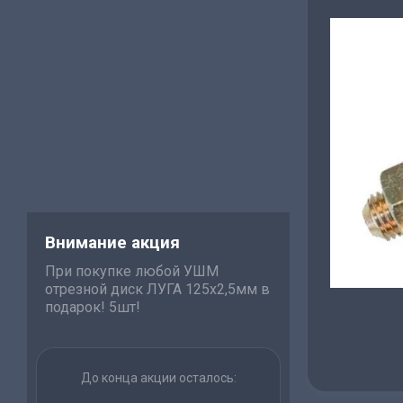
Внимание акция
При покупке любой УШМ
отрезной диск ЛУГА 125х2,5мм в
подарок! 5шт!
До конца акции осталось: