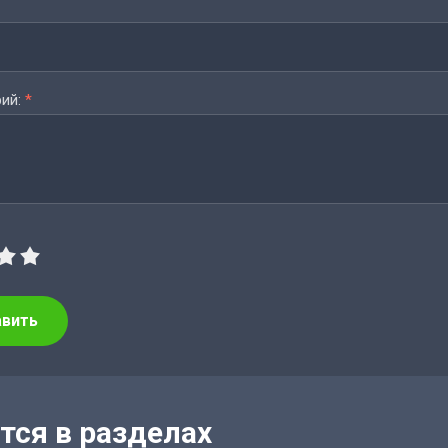
ий:
*
авить
тся в разделах