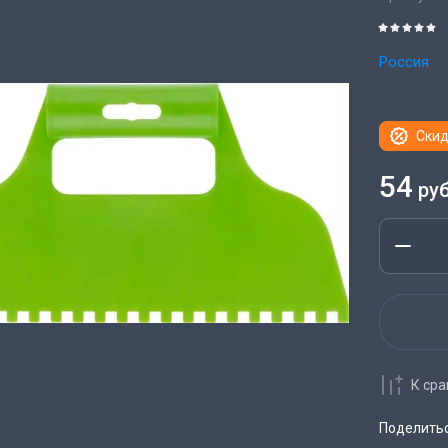
Россия
Скид
54
руб
К ср
Поделить