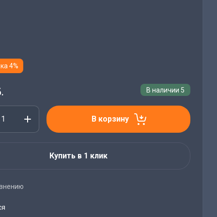
ка 4%
.
В наличии
5
В корзину
Купить в 1 клик
авнению
ся