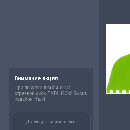
Внимание акция
При покупке любой УШМ
отрезной диск ЛУГА 125х2,5мм в
подарок! 5шт!
До конца акции осталось: