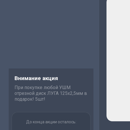
Внимание акция
При покупке любой УШМ
отрезной диск ЛУГА 125х2,5мм в
подарок! 5шт!
До конца акции осталось: