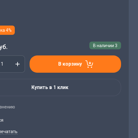
ка 4%
уб.
В наличии
3
В корзину
Купить в 1 клик
авнению
ся
печатать