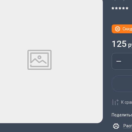
Скид
125
р
К ср
Поделить
Рас