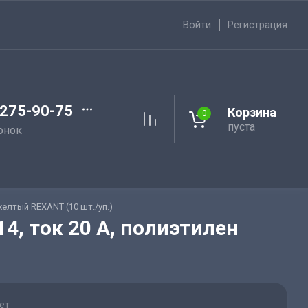
Войти
Регистрация
 275-90-75
Корзина
0
пуста
онок
желтый REXANT (10 шт./уп.)
4, ток 20 A, полиэтилен
ет