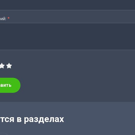
ий:
*
авить
тся в разделах