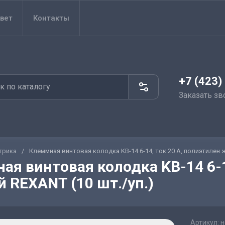
вет
Контакты
+7 (423)
Заказать зв
трика
/
Клеммная винтовая колодка KВ-14 6-14, ток 20 A, полиэтилен 
ая винтовая колодка KВ-14 6-1
 REXANT (10 шт./уп.)
Артикул:
н