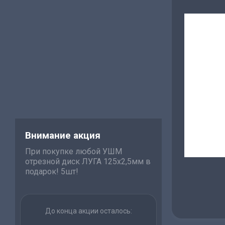
Внимание акция
При покупке любой УШМ
отрезной диск ЛУГА 125х2,5мм в
подарок! 5шт!
До конца акции осталось: