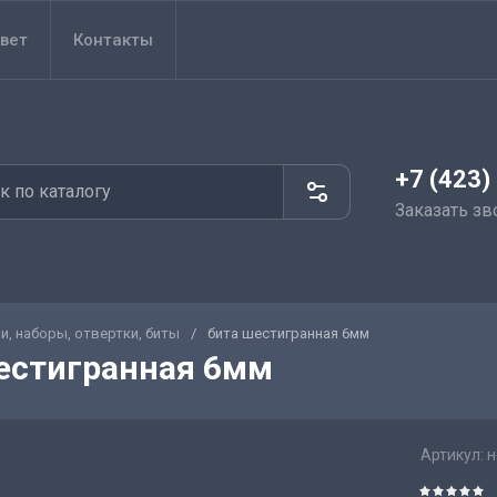
вет
Контакты
+7 (423)
Заказать зв
и, наборы, отвертки, биты
/
бита шестигранная 6мм
естигранная 6мм
Артикул:
н