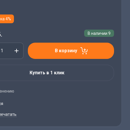
ка 4%
.
В наличии
9
В корзину
Купить в 1 клик
авнению
ся
печатать