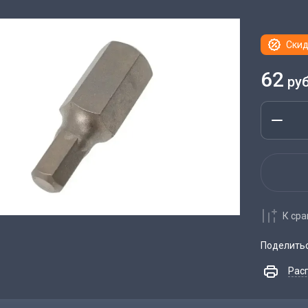
Скид
62
руб
К ср
Поделить
Рас