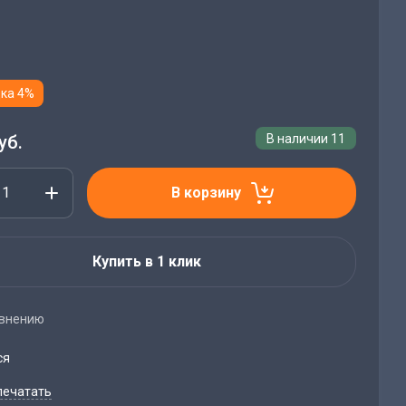
ка 4%
уб.
В наличии
11
В корзину
Купить в 1 клик
авнению
ся
печатать