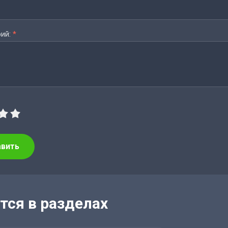
ий:
*
авить
тся в разделах