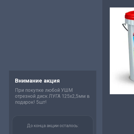
Внимание акция
При покупке любой УШМ
отрезной диск ЛУГА 125х2,5мм в
подарок! 5шт!
До конца акции осталось: