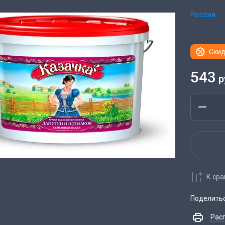
Россия
Скид
543
р
К ср
Поделить
Рас