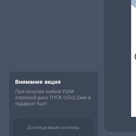
Внимание акция
При покупке любой УШМ
отрезной диск ЛУГА 125х2,5мм в
подарок! 5шт!
До конца акции осталось: