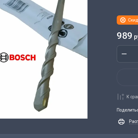
Скид
989
р
К ср
Поделить
Рас