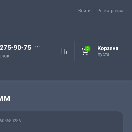
Войти
Регистрация
 275-90-75
Корзина
0
пуста
онок
0мм
608680286