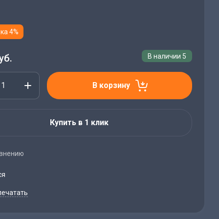
ка 4%
уб.
В наличии
5
В корзину
Купить в 1 клик
авнению
ся
печатать