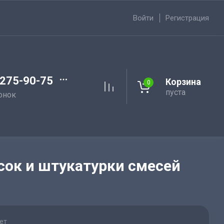
Войти
Регистрация
 275-90-75
Корзина
0
пуста
онок
асок и штукатурки смесей
ет