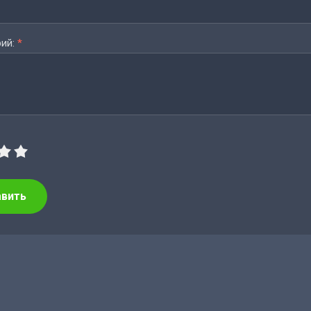
ий:
*
авить