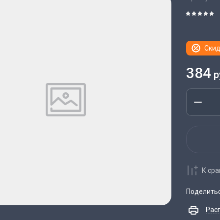
Скид
384
р
К ср
Поделить
Рас