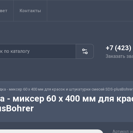
вет
Контакты
+7 (423)
Заказать зв
дка - миксер 60 х 400 мм для красок и штукатурки смесей SDS-plusBohrer
а - миксер 60 х 400 мм для кр
usBohrer
Артикул:
н