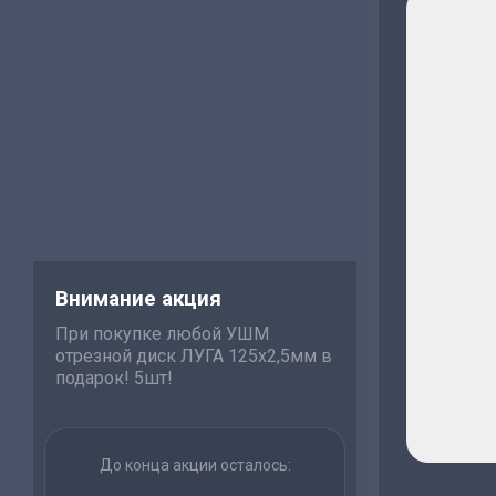
Внимание акция
При покупке любой УШМ
отрезной диск ЛУГА 125х2,5мм в
подарок! 5шт!
До конца акции осталось: