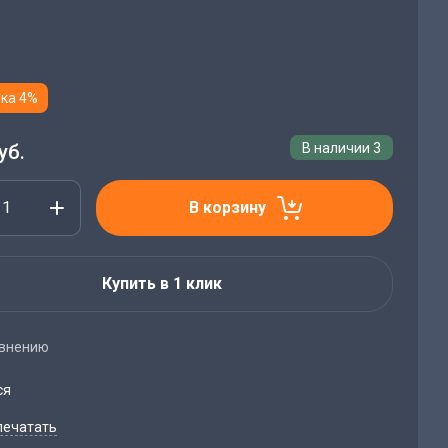
ка 4%
уб.
В наличии
3
В корзину
Купить в 1 клик
авнению
ся
печатать